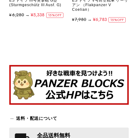
ES ドイツ III号突撃砲 G型
ES ドイツ V号対空戦車 ケーリ
(Sturmgeschütz III Ausf. G)
アン （Flakpanzer V
Coelian）
¥6,280
→
¥5,338
15%OFF
¥7,980
→
¥6,783
15%OFF
送料・配送について
全品送料無料