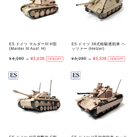
ES ドイツ マルダーIII H型
ES ドイツ 38式軽駆逐戦車 ヘ
(Marder III Ausf. H)
ッツァー (Hetzer)
¥4,280
→
¥3,638
¥6,280
→
¥5,338
15%OFF
15%OFF