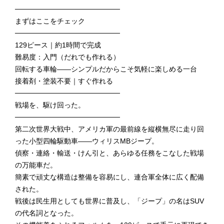
─────────────────────
まずはここをチェック
─────────────────────
129ピース｜約1時間で完成
難易度：入門（だれでも作れる）
回転する車輪——シンプルだからこそ気軽に楽しめる一台
接着剤・塗装不要｜すぐ作れる
─────────────────────
戦場を、駆け回った。
─────────────────────
第二次世界大戦中、アメリカ軍の最前線を縦横無尽に走り回
った小型四輪駆動車——ウィリスMBジープ。
偵察・連絡・輸送・けん引と、あらゆる任務をこなした戦場
の万能車だ。
簡素で頑丈な構造は整備を容易にし、連合軍全体に広く配備
された。
戦後は民生用としても世界に普及し、「ジープ」の名はSUV
の代名詞となった。