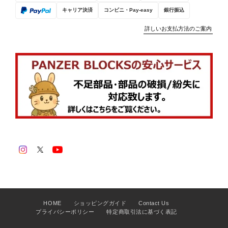
入いただき、誠にありがとうございま
キャリア決済
コンビニ・Pay-easy
銀行振込
す。 お子様のお誕生日プレゼントに
お選びいただけたとのこと、大変光栄
詳しいお支払方法のご案内
です。 時間をかけながらも、楽しそ
うに組み立てていただけているご様子
が伝わり、とても嬉しく拝見いたしま
した。 完成した戦車もぜひ長く飾っ
たり遊んだりして、お楽しみいただけ
ましたら幸いです。 今後ともパンツ
ァーブロックスをよろしくお願いいた
します。
ドイツ Ⅴ号戦車 パンターG型 1180PCS ESシリーズ
2026/07/08
HOME
ショッピングガイド
Contact Us
プライバシーポリシー
特定商取引法に基づく表記
砲塔の回転部分のブロックの高さが少し低いので、結合部を付け
てもポロポロと砲塔部分が外れます。全ての戦車に言えることで