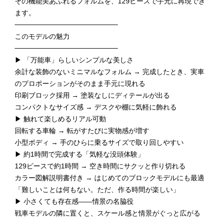
その機能美あふれるフォルムを、129ピースで手元に再現でき
ます。
─────────────────────
このモデルの魅力
─────────────────────
▶ 「万能車」らしいシンプルな美しさ
余計な装飾のないミニマルなフォルム → 完成したとき、実車
のプロポーションがそのまま手元に現れる
印刷ブロック採用 → 塗装なしにディテールが出る
コンパクトなサイズ感 → デスクや棚に気軽に飾れる
▶ 触れて楽しめるリアル可動
回転する車輪 → 転がすたびに実物感が増す
小型ボディ → 手のひらに乗るサイズで取り回しやすい
▶ 約1時間で完成する「気軽な没頭体験」
129ピースで約1時間 → 空き時間にサクッと作り切れる
カラー図解説明書付き → はじめてのブロックモデルにも最適
「難しいことは何もない。ただ、作る時間が楽しい」
▶ 小さくても存在感——情景の名脇役
戦車モデルの隣に置くと、スケール感と情景がぐっと広がる