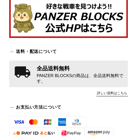
フォームよりご連絡いただけました
ら、不足部品・交換部品を手配させて
いただいております。 今後はより安
心して組み立てをお楽しみいただける
よう、品質管理の向上に努めてまいり
ます。 このたびは貴重なご意見をお
寄せいただき、誠にありがとうござい
送料・配送について
ました。
全品送料無料
PANZER BLOCKSの商品は、全品送料無料で
す。
ソビエト IS-2 1703PCS ESシリーズ
2026/07/12
詳しい送料はこちら
お支払い方法について
子供の誕生日プレゼントに買いました。 作るのに時間はかかりま
すが、すごく楽しそうに作っています。
この度はパンツァーブロックスをご購