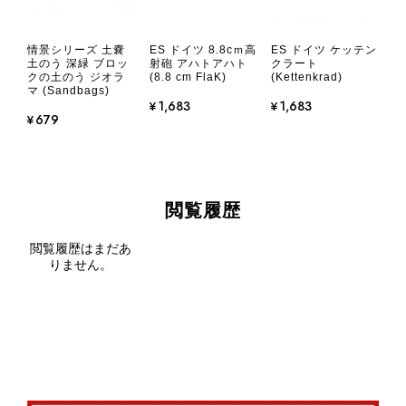
ES ドイツ 38(t)戦車） LTvz.38
2026/07/23
情景シリーズ 土嚢
ES ドイツ 8.8cｍ高
ES ドイツ ケッテン
土のう 深緑 ブロッ
射砲 アハトアハト
クラート
クの土のう ジオラ
(8.8 cm FlaK)
(Kettenkrad)
商品企画はとても素晴らしく、特別な道具や器具を使わずに組み
マ (Sandbags)
¥1,683
¥1,683
立てられて、とても楽しかったです。ただ、ブロックの欠品や履
¥679
帯パーツの変形と欠品が目につきました。とりあえず、なんとか
組み上がりましたから、普通に評価しました。コレがなければよ
いだったんですが・・
閲覧履歴
このたびはパンツァーブロックスをご
購入いただき、誠にありがとうござい
閲覧履歴はまだあ
ます。 商品企画や、特別な工具を使
りません。
わずに組み立てを楽しんでいただけた
とのお言葉をいただき、大変嬉しく思
います。 一方で、ブロックや履帯パ
ーツの欠品・変形により、ご迷惑をお
かけしましたことを深くお詫び申し上
げます。 万が一、部品の不足や破損
がございました場合は、お問い合わせ